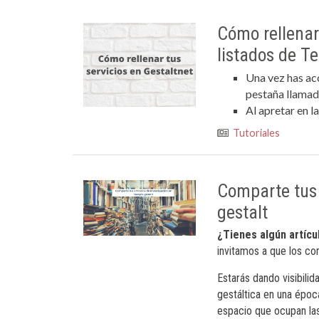
Cómo rellenar 
listados de T
Una vez has ac
pestaña llamada 
Al apretar en l
Tutoriales
Comparte tus 
gestalt
¿Tienes algún artícu
invitamos a que los co
Estarás dando visibili
gestáltica en una época
espacio que ocupan la