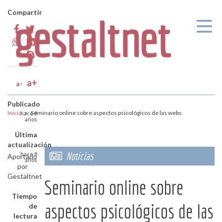
Pasar al contenido principal
Compartir
a+
a-
Publicado
Inicio
>
Seminario online sobre aspectos psicológicos de las webs
hace 9
años
Última
actualización
Noticias
hace 8
Aportado
años
por
Gestaltnet
Seminario online sobre
Tiempo
aspectos psicológicos de las
de
lectura