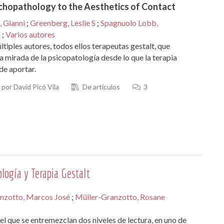
chopathology to the Aesthetics of Contact
, Gianni
;
Greenberg, Leslie S
;
Spagnuolo Lobb,
a
;
Varios autores
ltiples autores, todos ellos terapeutas gestalt, que
 mirada de la psicopatología desde lo que la terapia
de aportar.
por David Picó Vila
De artículos
3
s
ogía y Terapia Gestalt
nzotto, Marcos José
;
Müller-Granzotto, Rosane
 el que se entremezclan dos niveles de lectura, en uno de