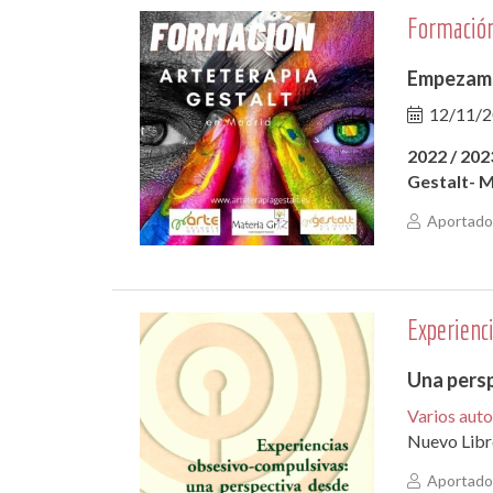
Formación
Empezamo
12/11/
2022 / 20
Gestalt- M
Aportado 
Experienc
Una persp
Varios aut
Nuevo Libr
Aportado 