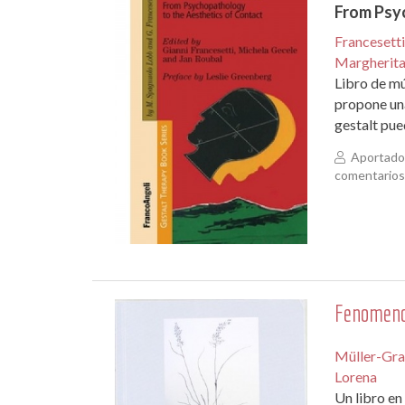
From Psy
Francesetti
Margherit
Libro de mú
propone una
gestalt pue
Aportado 
comentario
Fenomenol
Müller-Gra
Lorena
Un libro en