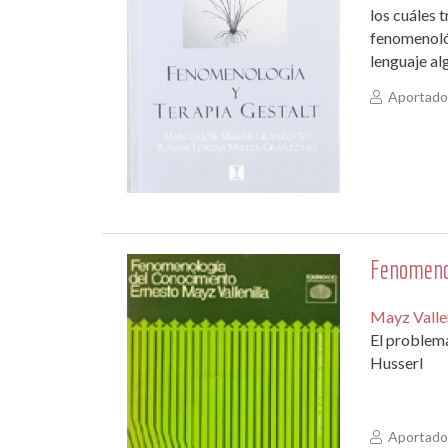
los cuáles 
fenomenológ
lenguaje al
Aportado 
Fenomeno
Mayz Vallen
El problema
Husserl
Aportado 