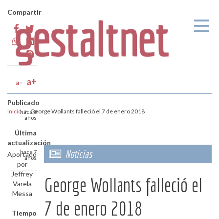
Pasar al contenido principal
Compartir
a+
a-
Publicado
Inicio
>
George Wollants falleció el 7 de enero 2018
hace 8
años
Última
actualización
Noticias
hace 7
Aportado
años
por
Jeffrey
George Wollants falleció el
Varela
Messa
7 de enero 2018
Tiempo