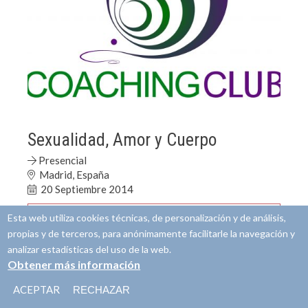
Sexualidad, Amor y Cuerpo
Presencial
Madrid, España
20 Septiembre 2014
Inscripción
Esta web utiliza cookies técnicas, de personalización y de análisis,
propias y de terceros, para anónimamente facilitarle la navegación y
analizar estadísticas del uso de la web.
Obtener más información
ACEPTAR
RECHAZAR