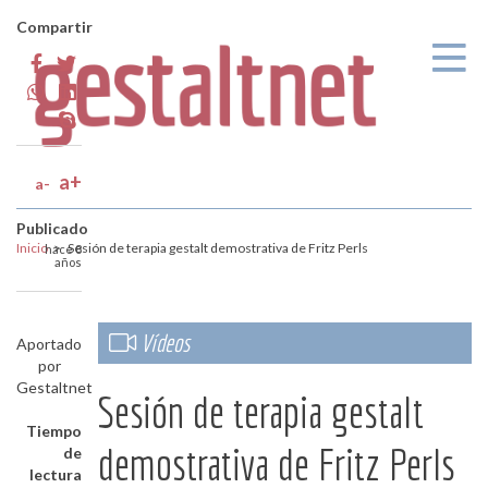
Pasar al contenido principal
Compartir
a+
a-
Publicado
Inicio
>
Sesión de terapia gestalt demostrativa de Fritz Perls
hace 8
años
Vídeos
Aportado
por
Gestaltnet
Sesión de terapia gestalt
Tiempo
demostrativa de Fritz Perls
de
lectura