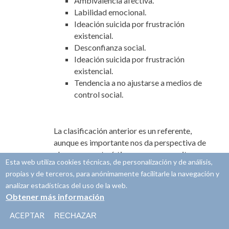
Ambivalencia afectiva.
Labilidad emocional.
Ideación suicida por frustración
existencial.
Desconfianza social.
Ideación suicida por frustración
existencial.
Tendencia a no ajustarse a medios de
control social.
La clasificación anterior es un referente,
aunque es importante nos da perspectiva de
algunas características que nos permite
Esta web utiliza cookies técnicas, de personalización y de análisis,
comprender la complejidad que implica el
propias y de terceros, para anónimamente facilitarle la navegación y
estudio del trastorno límite de personalidad.
analizar estadísticas del uso de la web.
Las personas con borderline presentan falta
Obtener más información
de apoyo en su contexto en su infancia de tal
manera que no logran regularse ante
ACEPTAR
RECHAZAR
situaciones contingentes, provocando que la