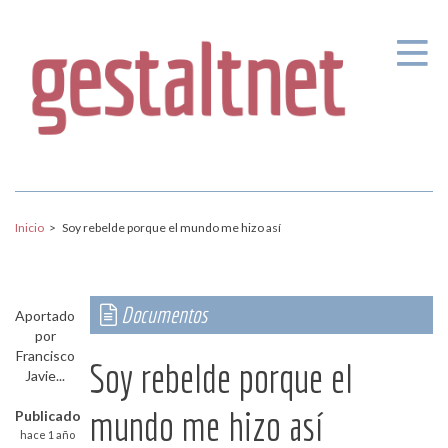
Pasar al contenido principal
Inicio
>
Soy rebelde porque el mundo me hizo así
Documentos
Aportado
por
Francisco
Soy rebelde porque el
Javie...
mundo me hizo así
Publicado
hace 1 año