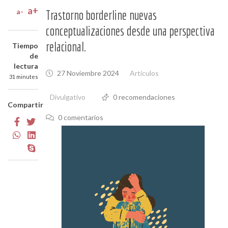
a+
a-
Trastorno borderline nuevas
conceptualizaciones desde una perspectiva
relacional.
Tiempo
de
lectura
27 Noviembre 2024
Artículos
31 minutes
Divulgativo
0 recomendaciones
Compartir
0 comentarios