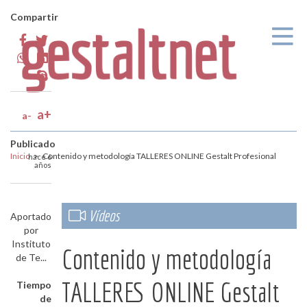
Pasar al contenido principal
Compartir
a+
a-
Publicado
Inicio
>
Contenido y metodología TALLERES ONLINE Gestalt Profesional
hace 6
años
Vídeos
Aportado
por
Instituto
Contenido y metodología
de Te...
TALLERES ONLINE Gestalt
Tiempo
de