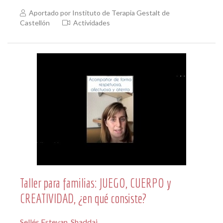
Aportado por Instituto de Terapia Gestalt de
Castellón
Actividades
Taller para familias: JUEGO, CUERPO y
CREATIVIDAD, ¿en qué consiste?
Sellés Estevan, Shaddai