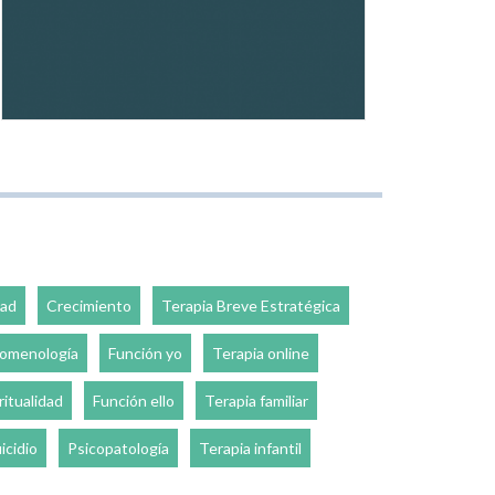
dad
Crecimiento
Terapia Breve Estratégica
omenología
Función yo
Terapia online
ritualidad
Función ello
Terapia familiar
icidio
Psicopatología
Terapia infantil