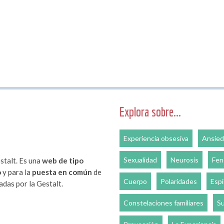
Explora sobre...
Experiencia obsesiva
Ansie
Sexualidad
Neurosis
Fen
stalt. Es una
web de tipo
o
y para la
puesta en común
de
Cuerpo
Polaridades
Espi
das por la Gestalt.
Constelaciones familiares
Su