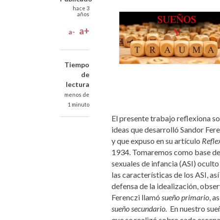
hace 3
años
a+
a-
Tiempo
de
lectura
menos de
1 minuto
El presente trabajo reflexiona so
ideas que desarrolló Sandor Fer
y que expuso en su artículo
Refle
1934. Tomaremos como base del 
sexuales de infancia (ASI) ocult
las características de los ASI, a
defensa de la idealización, obse
Ferenczi llamó
sueño primario
, a
sueño secundario.
En nuestro sue
que se realizó sobre cada escena