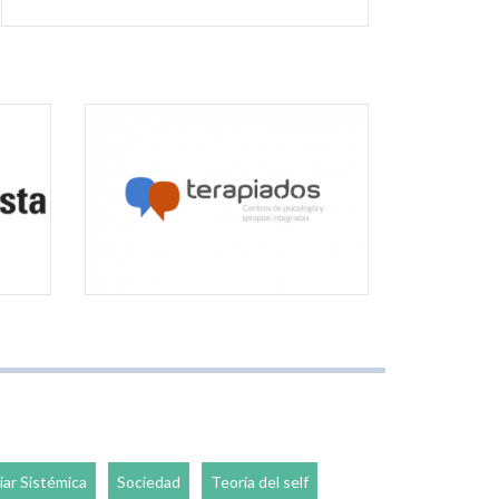
iar Sistémica
Sociedad
Teoría del self