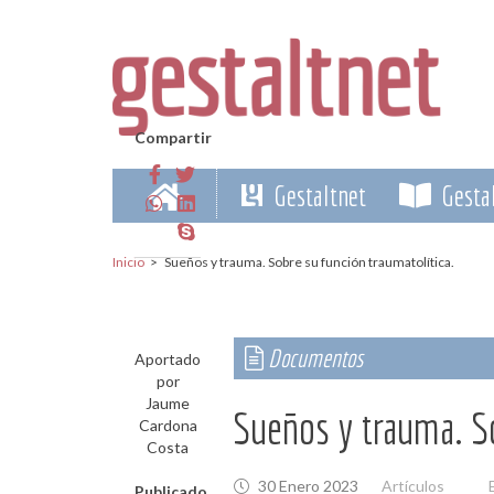
Pasar al contenido principal
Compartir
Gestaltnet
Gestal
Destacamos
Noticias
D
Inicio
>
Sueños y trauma. Sobre su función traumatolítica.
Qué es Gestaltnet, quiénes somos,
Novedades, temas,
Novedades gestálticas de todo el
Artícu
contenidos
entrev
seleccionados.
Documentos
Aportado
por
Jaume
Sueños y trauma. So
Cardona
Costa
30 Enero 2023
Artículos
Publicado