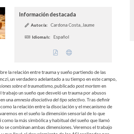
Información destacada
Cardona Costa, Jaume
Autor/a:
Español
Idioma/s:
bre la relación entre trauma y sueño partiendo de las
enczi, un verdadero adelantado a su tiempo en este campo,
xiones sobre el traumatismo,
publicado
post mortem
en
trabajo un sueño que desveló un trauma por abusos
o en una
amnesia disociativa del tipo selectivo.
Tras definir
sí como la relación entre la disociación y el mecanismo de
rvaremos en el sueño la dimensión sensorial de lo que
sí como la más simbólica y habitual del sueño que llamó
ño se combinan ambas dimensiones. Veremos el trabajo
 y que llevó al desvelamiento de los ASI realizados por