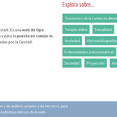
Explora sobre...
Trastornos de la conducta alime
Terapia online
Sexualidad
stalt. Es una
web de tipo
o
y para la
puesta en común
de
Ansiedad
Historia/biografías
das por la Gestalt.
Enfermedades psicosomáticas
Sociedad
Proyección
Aná
n y de análisis, propias y de terceros, para
stadísticas del uso de la web.