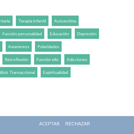
ntaria
Terapia infantil
Autoestima
Función personalidad
Educación
Depresión
Awareness
Polaridades
Retroflexión
Función ello
Adicciones
lisis Transaccional
Espiritualidad
ACEPTAR
RECHAZAR
Contacto
Política de contenidos