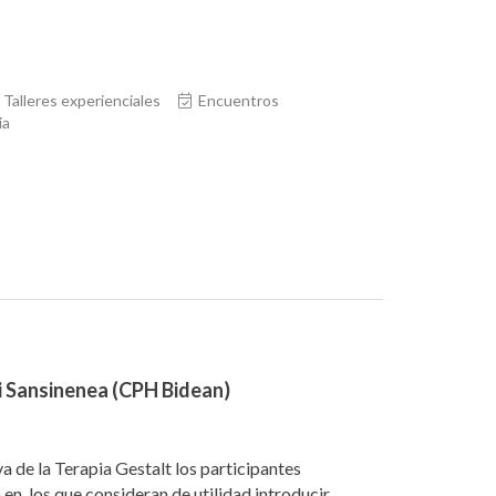
Talleres experienciales
Encuentros
ia
i Sansinenea (CPH Bidean)
a de la Terapia Gestalt los participantes
 en los que consideran de utilidad introducir