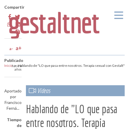
Pasar al contenido principal
Compartir
a+
a-
Publicado
Inicio
>
Hablando de "LO que pasa entre nosotros. Terapia sexual con Gestalt"
hace 6
años
Vídeos
Aportado
por
Francisco
Hablando de "LO que pasa
Ferná...
entre nosotros. Terapia
Tiempo
de