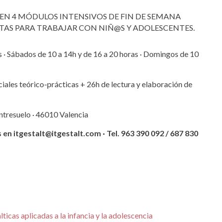
EN 4 MÓDULOS INTENSIVOS DE FIN DE SEMANA
AS PARA TRABAJAR CON NIÑ@S Y ADOLESCENTES.
s · Sábados de 10 a 14h y de 16 a 20 horas · Domingos de 10
iales teórico-prácticas + 26h de lectura y elaboración de
entresuelo · 46010 Valencia
s en
itgestalt@itgestalt.com
· Tel. 963 390 092 / 687 830
ticas aplicadas a la infancia y la adolescencia