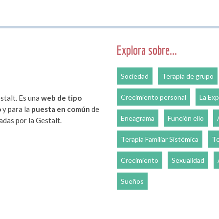
Explora sobre...
Sociedad
Terapia de grupo
Crecimiento personal
La Exp
stalt. Es una
web de tipo
o
y para la
puesta en común
de
Eneagrama
Función ello
das por la Gestalt.
Terapia Familiar Sistémica
Te
Crecimiento
Sexualidad
Sueños