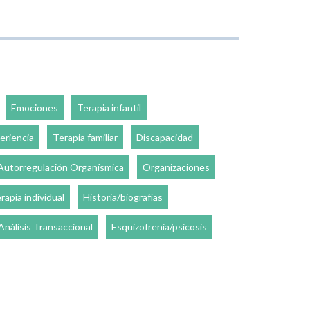
Emociones
Terapia infantil
eriencia
Terapia familiar
Discapacidad
Autorregulación Organísmica
Organizaciones
rapia individual
Historia/biografías
Análisis Transaccional
Esquizofrenia/psicosis