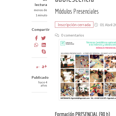
lectura
Módulos Presenciales
menos de
1 minuto
01 Abril 
Compartir
0 comentarios
a+
a-
Publicado
hace 4
años
Formación PRESENCIAL (90 h)