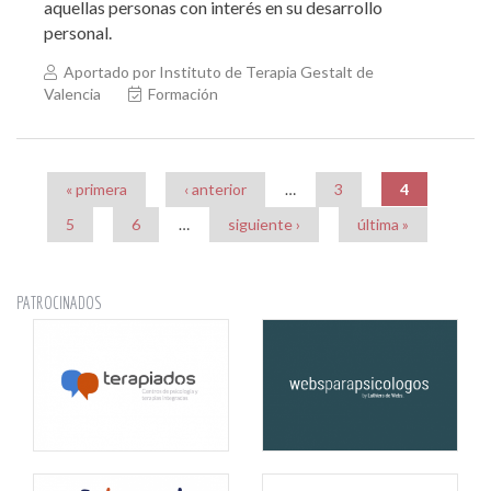
aquellas personas con interés en su desarrollo
personal.
Aportado por Instituto de Terapia Gestalt de
Valencia
Formación
Páginas
« primera
‹ anterior
…
3
4
5
6
…
siguiente ›
última »
PATROCINADOS