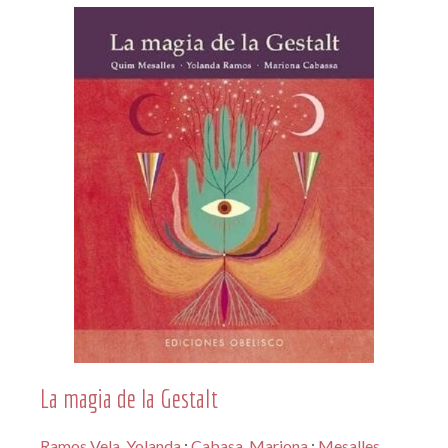
La magia de la Gestalt
Ramos Vela, Yolanda
;
Cabasa, Mariona
;
Mesalles