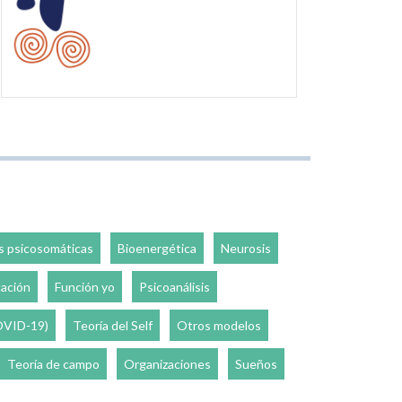
 psicosomáticas
Bioenergética
Neurosis
ación
Función yo
Psicoanálisis
OVID-19)
Teoría del Self
Otros modelos
Teoría de campo
Organizaciones
Sueños