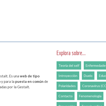
Explora sobre...
Teoría del self
Enfermedades
Introyección
Duelo
Educ
stalt. Es una
web de tipo
o
y para la
puesta en común
de
Polaridades
Coronavirus (C
das por la Gestalt.
Contacto
Fenomenología