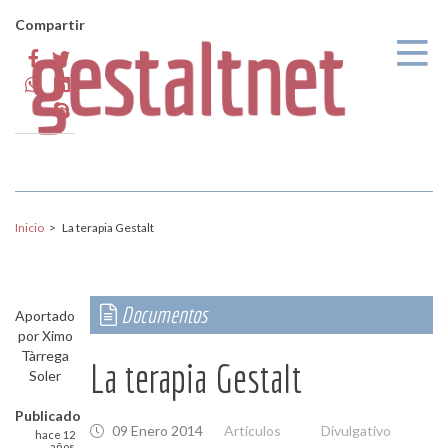
Pasar al contenido principal
Compartir
Inicio
>
La terapia Gestalt
Documentos
Aportado
por
Ximo
Tàrrega
La terapia Gestalt
Soler
Publicado
09 Enero 2014
Artículos
Divulgativo
hace 12
años