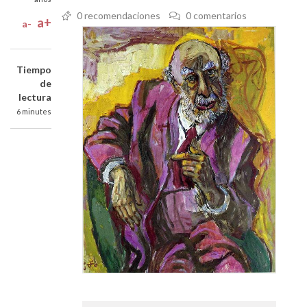
0 recomendaciones
0 comentarios
a+
a-
Tiempo
de
lectura
6 minutes