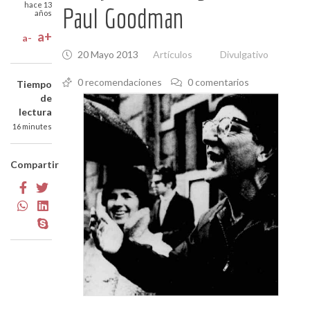
hace 13
Paul Goodman
años
a+
a-
20 Mayo 2013
Artículos
Divulgativo
0 recomendaciones
0 comentarios
Tiempo
de
lectura
16 minutes
Compartir