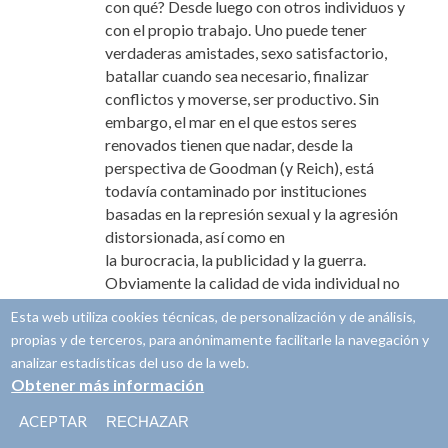
con qué? Desde luego con otros individuos y
con el propio trabajo. Uno puede tener
verdaderas amistades, sexo satisfactorio,
batallar cuando sea necesario, finalizar
conflictos y moverse, ser productivo. Sin
embargo, el mar en el que estos seres
renovados tienen que nadar, desde la
perspectiva de Goodman (y Reich), está
todavía contaminado por instituciones
basadas en la represión sexual y la agresión
distorsionada, así como en
la burocracia,
la
publicidad y la guerra.
Obviamente la calidad de vida individual no
puede ser aislada de lo que la cultura
Esta web utiliza cookies técnicas, de personalización y de análisis,
circundante pone a disposición. Mucha gente
propias y de terceros, para anónimamente facilitarle la navegación y
encauza su cariño y sentir sexual dentro del
analizar estadísticas del uso de la web.
matrimonio, pero Goodman hizo notar que
la
Obtener más información
monogamia, bajo nuestras condiciones
sociales, se convierte más a menudo en un
ACEPTAR
RECHAZAR
modo de opresión sexual que en un reflejo de